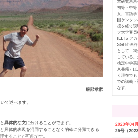
本研究所所
初等・中等
女。言語学
国ケンタッ
授を経て現
フ大学客員
IELTS
SGH企画
として、我
している。
検定中学英
京書籍）ほ
く現在でも
での講義・
なす。
服部孝彦
ついて述べます。
と
具体的な文
に分けることがでます。
2023年04
と具体的表現を混同することなく的確に分類できる
25号（20
理することが可能です。