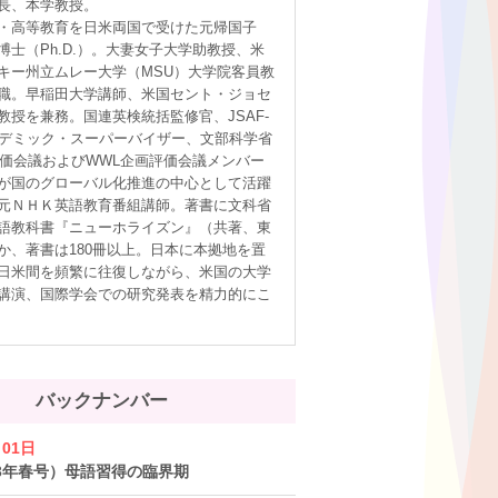
長、本学教授。
・高等教育を日米両国で受けた元帰国子
博士（Ph.D.）。大妻女子大学助教授、米
キー州立ムレー大学（MSU）大学院客員教
職。早稲田大学講師、米国セント・ジョセ
教授を兼務。国連英検統括監修官、JSAF-
 アカデミック・スーパーバイザー、文部科学省
評価会議およびWWL企画評価会議メンバー
が国のグローバル化推進の中心として活躍
元ＮＨＫ英語教育番組講師。著書に文科省
語教科書『ニューホライズン』（共著、東
か、著書は180冊以上。日本に本拠地を置
日米間を頻繁に往復しながら、米国の大学
講演、国際学会での研究発表を精力的にこ
バックナンバー
月01日
23年春号）母語習得の臨界期