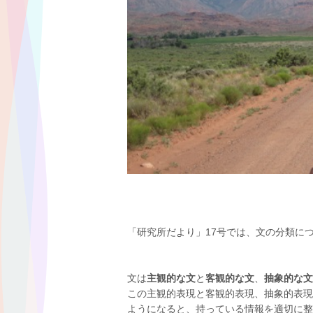
「研究所だより」17号では、文の分類に
文は
主観的な文
と
客観的な文
、
抽象的な文
この主観的表現と客観的表現、抽象的表現
ようになると、持っている情報を適切に整