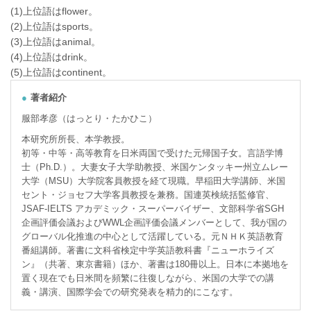
(1)上位語はflower。
(2)上位語はsports。
(3)上位語はanimal。
(4)上位語はdrink。
(5)上位語はcontinent。
著者紹介
服部孝彦（はっとり・たかひこ）
本研究所所長、本学教授。
初等・中等・高等教育を日米両国で受けた元帰国子女。言語学博
士（Ph.D.）。大妻女子大学助教授、米国ケンタッキー州立ムレー
大学（MSU）大学院客員教授を経て現職。早稲田大学講師、米国
セント・ジョセフ大学客員教授を兼務。国連英検統括監修官、
JSAF-IELTS アカデミック・スーパーバイザー、文部科学省SGH
企画評価会議およびWWL企画評価会議メンバーとして、我が国の
グローバル化推進の中心として活躍している。元ＮＨＫ英語教育
番組講師。著書に文科省検定中学英語教科書『ニューホライズ
ン』（共著、東京書籍）ほか、著書は180冊以上。日本に本拠地を
置く現在でも日米間を頻繁に往復しながら、米国の大学での講
義・講演、国際学会での研究発表を精力的にこなす。