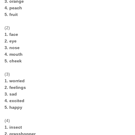
3. orange
4. peach
5. fruit
(2)
1. face
2. eye
3. nose
4. mouth
5. cheek
(3)
1. worried
2. feelings
3. sad
4. excited
5. happy
(4)
1. insect
2. grasshopper